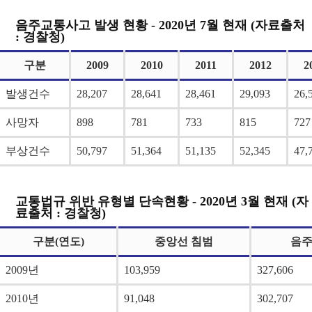
음주교통사고 발생 현황 - 2020년 7월 현재 (자료출처
: 경찰청)
구분
2009
2010
2011
2012
2
발생건수
28,207
28,641
28,461
29,093
26,
사망자
898
781
733
815
727
부상건수
50,797
51,364
51,135
52,345
47,
교통법규 위반 유형별 단속현황 - 2020년 3월 현재 (자
료출처 : 경찰청)
구분(연도)
중앙선 침범
음
2009년
103,959
327,606
2010년
91,048
302,707