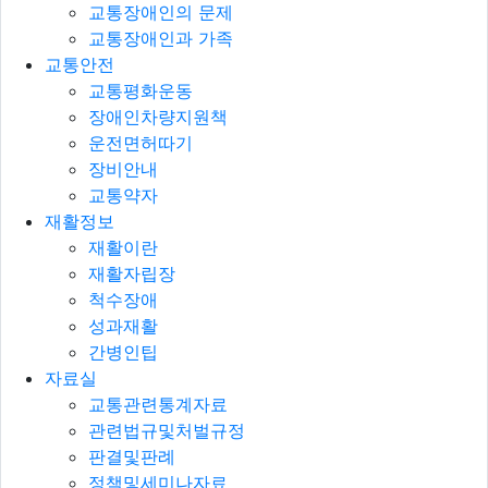
교통장애인의 문제
교통장애인과 가족
교통안전
교통평화운동
장애인차량지원책
운전면허따기
장비안내
교통약자
재활정보
재활이란
재활자립장
척수장애
성과재활
간병인팁
자료실
교통관련통계자료
관련법규및처벌규정
판결및판례
정책및세미나자료