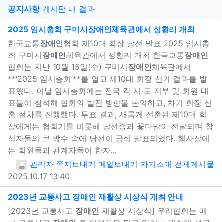
게
공지사항
게시판 내 결과
새창으
2025 임시총회 구미시
장애인
체육관에서 성황리 개최
한국교통
장애인
협회 제10대 회장 당선 발표 2025 임시총
회 구미시
장애인
체육관에서 성황리 개최 한국교통
장애인
협회는 지난 10월 15일(수) 구미시
장애인
체육관에서
**‘2025 임시총회’**를 열고 제10대 회장 선거 결과를 발
표했다. 이날 임시총회에는 전국 각 시·도 지부 및 회원 대
표들이 참석해 협회의 발전 방향을 논의하고, 차기 회장 선
출 절차를 진행했다. 투표 결과, 새롭게 선출된 제10대 회
장에게는 협회기를 비롯해 당선증과 꽃다발이 전달되며 참
석자들의 큰 박수 속에 당선이 공식 발표되었다. 행사장에
는 회원들과 관계자들이 한자…
관리자
쪽지보내기
메일보내기
자기소개
전체게시물
2025.10.17 13:40
새창으로
2023년 교통사고
장애인
재활상 시상식 개최 안내
[2023년 교통사고
장애인
재활상 시상식] 우리협회는 매