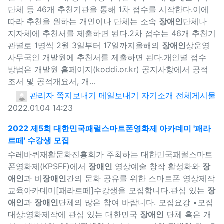
단체 등 46개 추천기관을 통해 1차 접수를 시작한다.이에
따라 추천을 원하는 개인이나 단체는 소속
장애인
단체나
지자체에 추천서를 제출하면 된다.2차 접수는 46개 추천기
관별로 1명씩 2월 3일부터 17일까지올해의
장애인
상운영
사무국인 개발원에 추천서를 제출하면 된다.개인별 접수
방법은 개발원 홈페이지(koddi.or.kr) 공지사항에서 공적
조서 및 공적개요서, 개…
관리자
쪽지보내기
메일보내기
자기소개
전체게시물
2022.01.04 14:23
2022 제5회 대한민국패럴스마트폰영화제 아카데미 '패라
르떼' 수강생 모집
새창으로 보기
수레바퀴재활문화진흥회가 주최하는 대한민국패럴스마트
폰영화제(KPSFF)에서
장애인
영상예술 창작 활성화와
장
애인
과 비
장애인
간의 문화 공유를 위한 스마트폰 영상제작
교육아카데미[패라르떼]수강생을 모집합니다.관심 있는
장
애인
과
장애인
단체의 많은 참여 바랍니다. 모집요강 •모집
대상:영화제작에 관심 있는 대한민국
장애인
단체 혹은 개