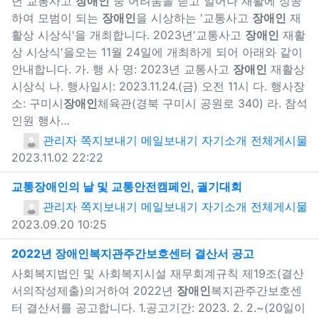
년 교통사고
장애인
중 어려움을 딛고 일어나 재활에 성공
하여 모범이 되는
장애인
을 시상하는 '교통사고
장애인
재
활상 시상식'을 개최합니다. 2023년'교통사고
장애인
재활
상 시상식'을오는 11월 24일에 개최하게 되어 아래와 같이
안내합니다. 가. 행 사 명: 2023년 교통사고
장애인
재활상
시상식 나. 행사일시: 2023.11.24.(금) 오전 11시 다. 행사장
소: 구미시
장애인
체육관(경북 구미시 공원로 340) 라. 참석
인원 행사…
관리자
쪽지보내기
메일보내기
자기소개
전체게시물
2023.11.02 22:22
새창으로 보기
교통
장애인
의 날 및 교통안전캠페인, 궐기대회
관리자
쪽지보내기
메일보내기
자기소개
전체게시물
2023.09.20 10:25
새창으로 
2022년
장애인
복지관주간보호센터 결산서 공고
사회복지법인 및 사회복지시설 재무회계규칙 제19조(결산
서의작성제출)의거하여 2022년
장애인
복지관주간보호센
터 결산서를 공고합니다. 1.공고기간: 2023. 2. 2.~(20일이