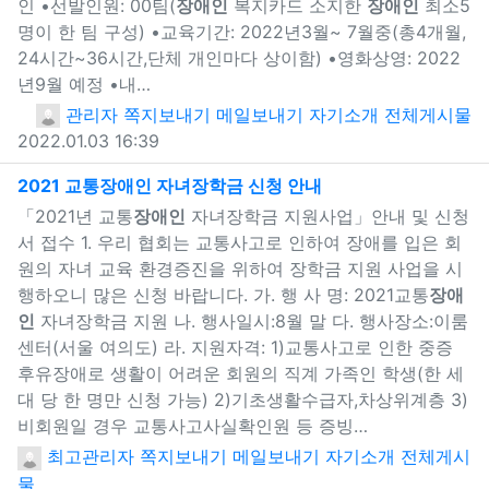
인 •선발인원: 00팀(
장애인
복지카드 소지한
장애인
최소5
명이 한 팀 구성) •교육기간: 2022년3월~ 7월중(총4개월,
24시간~36시간,단체 개인마다 상이함) •영화상영: 2022
년9월 예정 •내…
관리자
쪽지보내기
메일보내기
자기소개
전체게시물
2022.01.03 16:39
새창으로 보기
2021 교통
장애인
자녀장학금 신청 안내
「2021년 교통
장애인
자녀장학금 지원사업」안내 및 신청
서 접수 1. 우리 협회는 교통사고로 인하여 장애를 입은 회
원의 자녀 교육 환경증진을 위하여 장학금 지원 사업을 시
행하오니 많은 신청 바랍니다. 가. 행 사 명: 2021교통
장애
인
자녀장학금 지원 나. 행사일시:8월 말 다. 행사장소:이룸
센터(서울 여의도) 라. 지원자격: 1)교통사고로 인한 중증
후유장애로 생활이 어려운 회원의 직계 가족인 학생(한 세
대 당 한 명만 신청 가능) 2)기초생활수급자,차상위계층 3)
비회원일 경우 교통사고사실확인원 등 증빙…
최고관리자
쪽지보내기
메일보내기
자기소개
전체게시
물