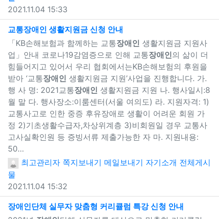
2021.11.04 15:33
새창으로 보기
교통
장애인
생활지원금 신청 안내
「KB손해보험과 함께하는 교통
장애인
생활지원금 지원사
업」안내 코로나19감염증으로 인해 교통
장애인
의 삶이 더
힘들어지고 있어서 우리 협회에서는KB손해보험의 후원을
받아 ‘교통
장애인
생활지원금 지원’사업을 진행합니다. 가.
행 사 명: 2021교통
장애인
생활지원금 지원 나. 행사일시:8
월 말 다. 행사장소:이룸센터(서울 여의도) 라. 지원자격: 1)
교통사고로 인한 중증 후유장애로 생활이 어려운 회원 가
정 2)기초생활수급자,차상위계층 3)비회원일 경우 교통사
고사실확인원 등 증빙서류 제출가능한 자 마. 지원내용:
50…
최고관리자
쪽지보내기
메일보내기
자기소개
전체게시
물
2021.11.04 15:32
새창으로
장애인
단체 실무자 맞춤형 커리큘럼 특강 신청 안내