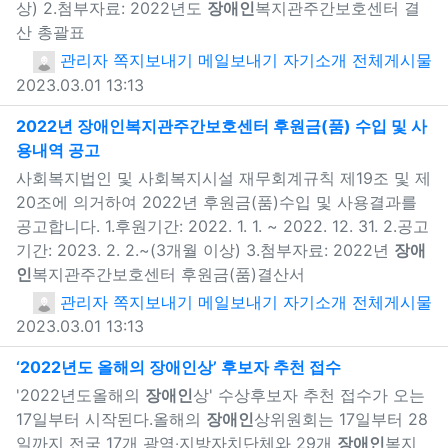
상) 2.첨부자료: 2022년도
장애인
복지관주간보호센터 결
산 총괄표
관리자
쪽지보내기
메일보내기
자기소개
전체게시물
2023.03.01 13:13
2022년
장애인
복지관주간보호센터 후원금(품) 수입 및 사
용내역 공고
새창으로 보기
사회복지법인 및 사회복지시설 재무회계규칙 제19조 및 제
20조에 의거하여 2022년 후원금(품)수입 및 사용결과를
공고합니다. 1.후원기간: 2022. 1. 1. ~ 2022. 12. 31. 2.공고
기간: 2023. 2. 2.~(3개월 이상) 3.첨부자료: 2022년
장애
인
복지관주간보호센터 후원금(품)결산서
관리자
쪽지보내기
메일보내기
자기소개
전체게시물
2023.03.01 13:13
새창으로 보
‘2022년도 올해의
장애인
상’ 후보자 추천 접수
'2022년도올해의
장애인
상' 수상후보자 추천 접수가 오는
17일부터 시작된다.올해의
장애인
상위원회는 17일부터 28
일까지 전국 17개 광역‧지방자치단체와 29개
장애인
복지